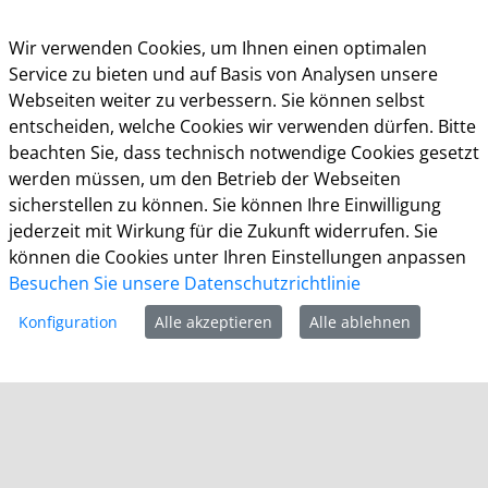
Öffnungszeiten
Wir verwenden Cookies, um Ihnen einen optimalen
Die allgemeinen Servicezeiten der Verwaltung
Service zu bieten und auf Basis von Analysen unsere
(telefonische Erreichbarkeit) sind:
Webseiten weiter zu verbessern. Sie können selbst
Montag bis Donnerstag: 8.30 bis 15.30 Uhr
entscheiden, welche Cookies wir verwenden dürfen. Bitte
beachten Sie, dass technisch notwendige Cookies gesetzt
Freitag: 8.30 Uhr bis 13.30 Uhr
werden müssen, um den Betrieb der Webseiten
sicherstellen zu können. Sie können Ihre Einwilligung
Impressum
jederzeit mit Wirkung für die Zukunft widerrufen. Sie
Datenschutz
können die Cookies unter Ihren Einstellungen anpassen
Cookie-Richtlinie
Besuchen Sie unsere Datenschutzrichtlinie
Barrierefreiheit
Kontakt
Konfiguration
Alle akzeptieren
Alle ablehnen
Homepage der Stadt Leverkusen