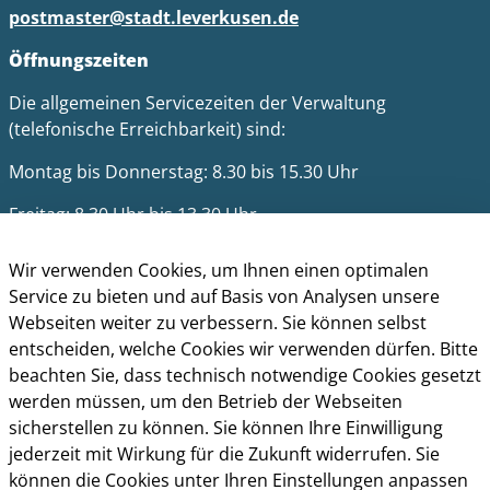
postmaster@stadt.leverkusen.de
Öffnungszeiten
Die allgemeinen Servicezeiten der Verwaltung
(telefonische Erreichbarkeit) sind:
Montag bis Donnerstag: 8.30 bis 15.30 Uhr
Freitag: 8.30 Uhr bis 13.30 Uhr
Impressum
Wir verwenden Cookies, um Ihnen einen optimalen
Datenschutz
Service zu bieten und auf Basis von Analysen unsere
Cookie-Richtlinie
Webseiten weiter zu verbessern. Sie können selbst
Barrierefreiheit
entscheiden, welche Cookies wir verwenden dürfen. Bitte
Kontakt
beachten Sie, dass technisch notwendige Cookies gesetzt
werden müssen, um den Betrieb der Webseiten
Homepage der Stadt Leverkusen
sicherstellen zu können. Sie können Ihre Einwilligung
jederzeit mit Wirkung für die Zukunft widerrufen. Sie
können die Cookies unter Ihren Einstellungen anpassen