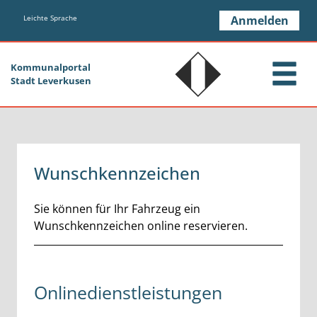
Zum Header
Zum Hauptinhalt
Zum Footer
Zum Hauptinhalt springen
Leichte Sprache
Anmelden
Kommunalportal
Stadt Leverkusen
Wunschkennzeichen
Kurzbeschreibung
Sie können für Ihr Fahrzeug ein
Wunschkennzeichen online reservieren.
Onlinedienstleistungen