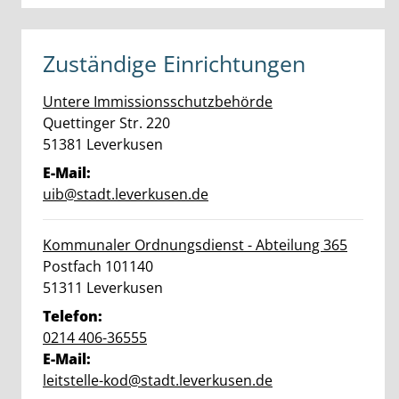
Zuständige Einrichtungen
Untere Immissionsschutzbehörde
Straße:
Hausnummer:
Quettinger Str.
220
PLZ:
Ort:
51381
Leverkusen
E-Mail:
uib@stadt.leverkusen.de
Kommunaler Ordnungsdienst - Abteilung 365
Straße:
Hausnummer:
Postfach
101140
PLZ:
Ort:
51311
Leverkusen
Telefon:
0214 406-36555
E-Mail:
leitstelle-kod@stadt.leverkusen.de