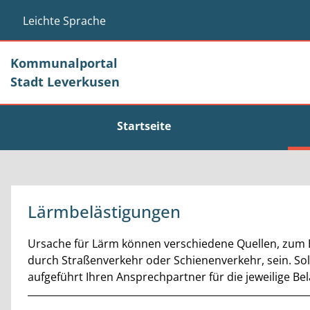
Zum Header
Zum Hauptinhalt
Zum Footer
Zum Hauptinhalt springen
Leichte Sprache
Kommunalportal
Stadt Leverkusen
Startseite
Lärmbelästigungen
Kurzbeschreibung
Ursache für Lärm können verschiedene Quellen, zum B
durch Straßenverkehr oder Schienenverkehr, sein. Soll
aufgeführt Ihren Ansprechpartner für die jeweilige Be