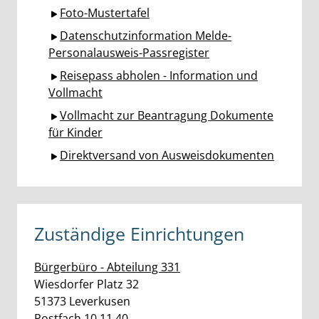
Foto-Mustertafel
Datenschutzinformation Melde-
Personalausweis-Passregister
Reisepass abholen - Information und
Vollmacht
Vollmacht zur Beantragung Dokumente
für Kinder
Direktversand von Ausweisdokumenten
Zuständige Einrichtungen
Bürgerbüro - Abteilung 331
Straße:
Hausnummer:
Wiesdorfer Platz
32
PLZ:
Ort:
51373
Leverkusen
Postfach 10 11 40