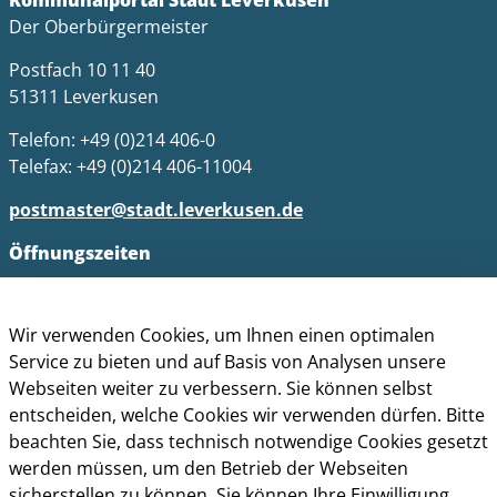
Kommunalportal Stadt Leverkusen
Der Oberbürgermeister
Postfach 10 11 40
51311 Leverkusen
Telefon: +49 (0)214 406-0
Telefax: +49 (0)214 406-11004
postmaster@stadt.leverkusen.de
Öffnungszeiten
Die allgemeinen Servicezeiten der Verwaltung
(telefonische Erreichbarkeit) sind:
Wir verwenden Cookies, um Ihnen einen optimalen
Service zu bieten und auf Basis von Analysen unsere
Montag bis Donnerstag: 8.30 bis 15.30 Uhr
Webseiten weiter zu verbessern. Sie können selbst
Freitag: 8.30 Uhr bis 13.30 Uhr
entscheiden, welche Cookies wir verwenden dürfen. Bitte
beachten Sie, dass technisch notwendige Cookies gesetzt
Impressum
werden müssen, um den Betrieb der Webseiten
Datenschutz
sicherstellen zu können. Sie können Ihre Einwilligung