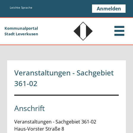
Zum Header
Zum Hauptinhalt
Zum Footer
Zum Hauptinhalt springen
Leichte Sprache
Anmelden
Kommunalportal
Stadt Leverkusen
Veranstaltungen - Sachgebiet
361-02
Anschrift
Veranstaltungen - Sachgebiet 361-02
Haus-Vorster Straße
8