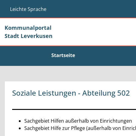
Zum Header
Zum Hauptinhalt
Zum Footer
Zum Hauptinhalt springen
Leichte Sprache
Kommunalportal
Stadt Leverkusen
Startseite
Soziale Leistungen - Abteilung 502
Beschreibung
Sachgebiet Hilfen außerhalb von Einrichtungen
Sachgebiet Hilfe zur Pflege (außerhalb von Einri