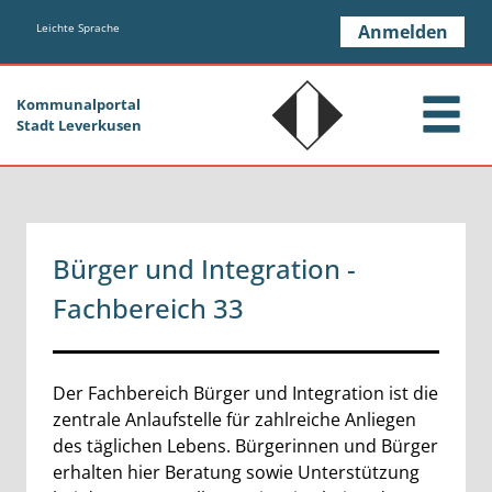
Zum Header
Zum Hauptinhalt
Zum Footer
Zum Hauptinhalt springen
Leichte Sprache
Anmelden
Kommunalportal
Stadt Leverkusen
Bürger und Integration -
Fachbereich 33
Beschreibung
Der Fachbereich Bürger und Integration ist die
zentrale Anlaufstelle für zahlreiche Anliegen
des täglichen Lebens. Bürgerinnen und Bürger
erhalten hier Beratung sowie Unterstützung