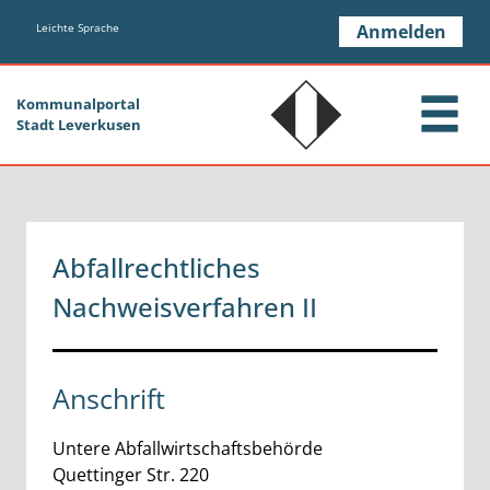
Zum Header
Zum Hauptinhalt
Zum Footer
Zum Hauptinhalt springen
Leichte Sprache
Anmelden
Kommunalportal
Stadt Leverkusen
Abfallrechtliches
Nachweisverfahren II
Anschrift
Untere Abfallwirtschaftsbehörde
Quettinger Str.
220