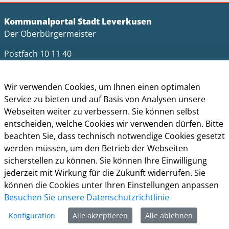
Kommunalportal Stadt Leverkusen
Der Oberbürgermeister
Postfach 10 11 40
51311 Leverkusen
Telefon: +49 (0)214 406-0
Wir verwenden Cookies, um Ihnen einen optimalen
Telefax: +49 (0)214 406-11004
Service zu bieten und auf Basis von Analysen unsere
Webseiten weiter zu verbessern. Sie können selbst
postmaster@stadt.leverkusen.de
entscheiden, welche Cookies wir verwenden dürfen. Bitte
beachten Sie, dass technisch notwendige Cookies gesetzt
Öffnungszeiten
werden müssen, um den Betrieb der Webseiten
Die allgemeinen Servicezeiten der Verwaltung
sicherstellen zu können. Sie können Ihre Einwilligung
(telefonische Erreichbarkeit) sind:
jederzeit mit Wirkung für die Zukunft widerrufen. Sie
können die Cookies unter Ihren Einstellungen anpassen
Montag bis Donnerstag: 8.30 bis 15.30 Uhr
Besuchen Sie unsere Datenschutzrichtlinie
Freitag: 8.30 Uhr bis 13.30 Uhr
Konfiguration
Alle akzeptieren
Alle ablehnen