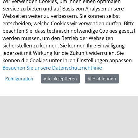
Wir verwenden Cookies, um Ihnen einen optimalen
51311 Leverkusen
Service zu bieten und auf Basis von Analysen unsere
Webseiten weiter zu verbessern. Sie können selbst
Telefon: +49 (0)214 406-0
entscheiden, welche Cookies wir verwenden dürfen. Bitte
Telefax: +49 (0)214 406-11004
beachten Sie, dass technisch notwendige Cookies gesetzt
postmaster@stadt.leverkusen.de
werden müssen, um den Betrieb der Webseiten
sicherstellen zu können. Sie können Ihre Einwilligung
Öffnungszeiten
jederzeit mit Wirkung für die Zukunft widerrufen. Sie
Die allgemeinen Servicezeiten der Verwaltung
können die Cookies unter Ihren Einstellungen anpassen
(telefonische Erreichbarkeit) sind:
Besuchen Sie unsere Datenschutzrichtlinie
Montag bis Donnerstag: 8.30 bis 15.30 Uhr
Konfiguration
Alle akzeptieren
Alle ablehnen
Freitag: 8.30 Uhr bis 13.30 Uhr
Impressum
Datenschutz
Cookie-Richtlinie
Barrierefreiheit
Kontakt