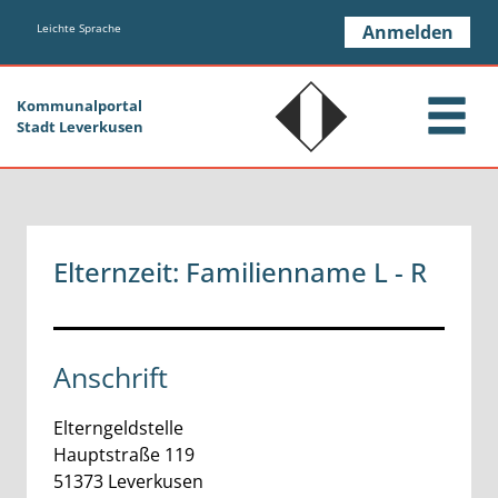
Zum Header
Zum Hauptinhalt
Zum Footer
Zum Hauptinhalt springen
Leichte Sprache
Anmelden
Kommunalportal
Stadt Leverkusen
Elternzeit: Familienname L - R
Anschrift
Elterngeldstelle
Hauptstraße
119
51373
Leverkusen