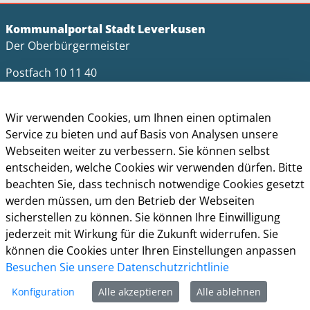
Kommunalportal Stadt Leverkusen
Der Oberbürgermeister
Postfach 10 11 40
51311 Leverkusen
Telefon: +49 (0)214 406-0
Wir verwenden Cookies, um Ihnen einen optimalen
Telefax: +49 (0)214 406-11004
Service zu bieten und auf Basis von Analysen unsere
Webseiten weiter zu verbessern. Sie können selbst
postmaster@stadt.leverkusen.de
entscheiden, welche Cookies wir verwenden dürfen. Bitte
beachten Sie, dass technisch notwendige Cookies gesetzt
Öffnungszeiten
werden müssen, um den Betrieb der Webseiten
Die allgemeinen Servicezeiten der Verwaltung
sicherstellen zu können. Sie können Ihre Einwilligung
(telefonische Erreichbarkeit) sind:
jederzeit mit Wirkung für die Zukunft widerrufen. Sie
können die Cookies unter Ihren Einstellungen anpassen
Montag bis Donnerstag: 8.30 bis 15.30 Uhr
Besuchen Sie unsere Datenschutzrichtlinie
Freitag: 8.30 Uhr bis 13.30 Uhr
Konfiguration
Alle akzeptieren
Alle ablehnen