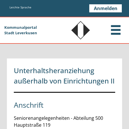
Zum Header
Zum Hauptinhalt
Zum Footer
Zum Hauptinhalt springen
Leichte Sprache
Anmelden
Kommunalportal
Stadt Leverkusen
Unterhaltsheranziehung
außerhalb von Einrichtungen II
Anschrift
Seniorenangelegenheiten - Abteilung 500
Hauptstraße
119