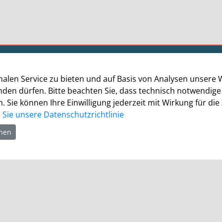
Öffnungszeiten
alen Service zu bieten und auf Basis von Analysen unsere 
Die allgemeinen Servicezeiten der Verwaltung
enden dürfen. Bitte beachten Sie, dass technisch notwendi
(telefonische Erreichbarkeit) sind:
. Sie können Ihre Einwilligung jederzeit mit Wirkung für die
Montag bis Donnerstag: 8.30 bis 15.30 Uhr
Sie unsere Datenschutzrichtlinie
hnen
Freitag: 8.30 Uhr bis 13.30 Uhr