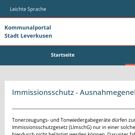
Zum Header
Zum Hauptinhalt
Zum Footer
Zum Hauptinhalt springen
Leichte Sprache
Kommunalportal
Stadt Leverkusen
Startseite
Immissionsschutz - Ausnahmegene
Beschreibung
Tonerzeugungs- und Tonwiedergabegeräte dürfen zur 
Immissionsschutzgesetz (LImschG) nur in einer solch
hierdurch nicht belästigt werden können. Darunter fal