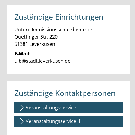
Zuständige Einrichtungen
Untere Immissionsschutzbehörde
Straße:
Hausnummer:
Quettinger Str.
220
PLZ:
Ort:
51381
Leverkusen
E-Mail:
uib@stadt.leverkusen.de
Zuständige Kontaktpersonen
Veranstaltungsservice I
Veranstaltungsservice II