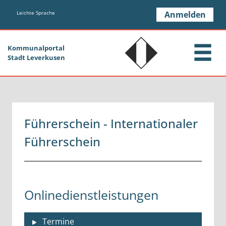
Zum Header
Zum Hauptinhalt
Zum Footer
Zum Hauptinhalt springen
Leichte Sprache
Anmelden
Kommunalportal
Stadt Leverkusen
Führerschein - Internationaler
Führerschein
Onlinedienstleistungen
Termine