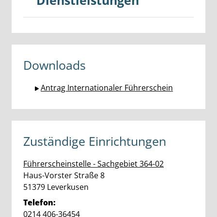
Dienstleistungen
Downloads
Antrag Internationaler Führerschein
Zuständige Einrichtungen
Führerscheinstelle - Sachgebiet 364-02
Straße:
Hausnummer:
Haus-Vorster Straße
8
PLZ:
Ort:
51379
Leverkusen
Telefon:
0214 406-36454