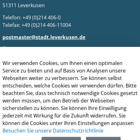
51311 Leverkusen
Telefon: +49 (0)214 406-0
Telefax: +49 (0)214 406-11004
postmaster@stadt.leverkusen.de
Öffnungszeiten
Die allgemeinen Servicezeiten der Verwaltung
Wir verwenden Cookies, um Ihnen einen optimalen
(telefonische Erreichbarkeit) sind:
Service zu bieten und auf Basis von Analysen unsere
Webseiten weiter zu verbessern. Sie können selbst
Montag bis Donnerstag: 8.30 bis 15.30 Uhr
entscheiden, welche Cookies wir verwenden dürfen. Bitte
beachten Sie, dass technisch notwendige Cookies gesetzt
Freitag: 8.30 Uhr bis 13.30 Uhr
werden müssen, um den Betrieb der Webseiten
Impressum
sicherstellen zu können. Sie können Ihre Einwilligung
Datenschutz
jederzeit mit Wirkung für die Zukunft widerrufen. Sie
Cookie-Richtlinie
können die Cookies unter Ihren Einstellungen anpassen
Barrierefreiheit
Besuchen Sie unsere Datenschutzrichtlinie
Kontakt