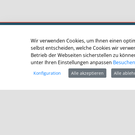
Kommunalportal Stadt Leverkusen
Wir verwenden Cookies, um Ihnen einen optim
Der Oberbürgermeister
selbst entscheiden, welche Cookies wir verw
Postfach 10 11 40
Betrieb der Webseiten sicherstellen zu können
51311 Leverkusen
unter Ihren Einstellungen anpassen
Besuchen 
Telefon: +49 (0)214 406-0
Konfiguration
Alle akzeptieren
Alle able
Telefax: +49 (0)214 406-11004
postmaster@stadt.leverkusen.de