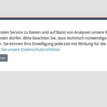
Öffnungszeiten
alen Service zu bieten und auf Basis von Analysen unsere 
Die allgemeinen Servicezeiten der Verwaltung
enden dürfen. Bitte beachten Sie, dass technisch notwendi
(telefonische Erreichbarkeit) sind:
. Sie können Ihre Einwilligung jederzeit mit Wirkung für die
Sie unsere Datenschutzrichtlinie
Montag bis Donnerstag: 8.30 bis 15.30 Uhr
hnen
Freitag: 8.30 Uhr bis 13.30 Uhr