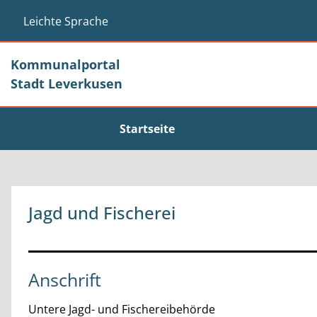
Zum Header
Zum Hauptinhalt
Zum Footer
Zum Hauptinhalt springen
Leichte Sprache
Kommunalportal
Stadt Leverkusen
Startseite
Jagd und Fischerei
Anschrift
Untere Jagd- und Fischereibehörde