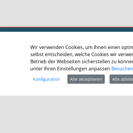
Kommunalportal Stadt Leverkusen
Der Oberbürgermeister
Wir verwenden Cookies, um Ihnen einen optim
selbst entscheiden, welche Cookies wir verw
Postfach 10 11 40
Betrieb der Webseiten sicherstellen zu können
51311 Leverkusen
unter Ihren Einstellungen anpassen
Besuchen 
Telefon: +49 (0)214 406-0
Konfiguration
Alle akzeptieren
Alle able
Telefax: +49 (0)214 406-11004
postmaster@stadt.leverkusen.de