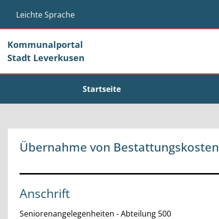
Zum Header
Zum Hauptinhalt
Zum Footer
Zum Hauptinhalt springen
Leichte Sprache
Kommunalportal
Stadt Leverkusen
Startseite
Übernahme von Bestattungskosten 
Anschrift
Seniorenangelegenheiten - Abteilung 500