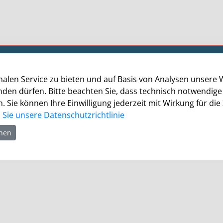
Öffnungszeiten
alen Service zu bieten und auf Basis von Analysen unsere 
Die allgemeinen Servicezeiten der Verwaltung
enden dürfen. Bitte beachten Sie, dass technisch notwendi
(telefonische Erreichbarkeit) sind:
. Sie können Ihre Einwilligung jederzeit mit Wirkung für die
Montag bis Donnerstag: 8.30 bis 15.30 Uhr
Sie unsere Datenschutzrichtlinie
hnen
Freitag: 8.30 Uhr bis 13.30 Uhr