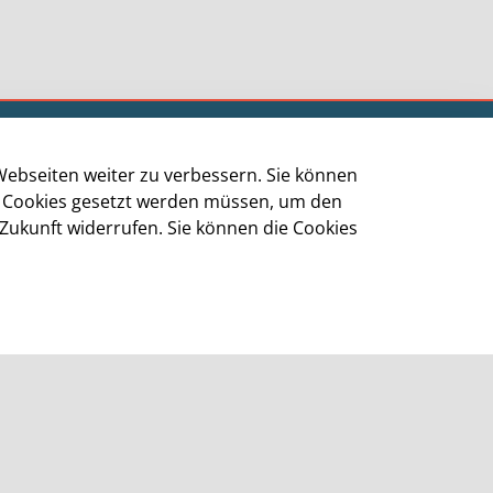
Impressum
Datenschutz
Webseiten weiter zu verbessern. Sie können
Cookie-Richtlinie
ge Cookies gesetzt werden müssen, um den
Barrierefreiheit
 Zukunft widerrufen. Sie können die Cookies
Kontakt
Homepage der Stadt Leverkusen