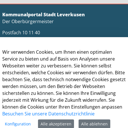
Kommunalportal Stadt Leverkusen
Der Oberbürgermeister
Postfach 10 11 40
51311 Leverkusen
Telefon: +49 (0)214 406-0
Wir verwenden Cookies, um Ihnen einen optimalen
Telefax: +49 (0)214 406-11004
Service zu bieten und auf Basis von Analysen unsere
Webseiten weiter zu verbessern. Sie können selbst
postmaster@stadt.leverkusen.de
entscheiden, welche Cookies wir verwenden dürfen. Bitte
beachten Sie, dass technisch notwendige Cookies gesetzt
Öffnungszeiten
werden müssen, um den Betrieb der Webseiten
Die allgemeinen Servicezeiten der Verwaltung
sicherstellen zu können. Sie können Ihre Einwilligung
(telefonische Erreichbarkeit) sind:
jederzeit mit Wirkung für die Zukunft widerrufen. Sie
können die Cookies unter Ihren Einstellungen anpassen
Montag bis Donnerstag: 8.30 bis 15.30 Uhr
Besuchen Sie unsere Datenschutzrichtlinie
Freitag: 8.30 Uhr bis 13.30 Uhr
Konfiguration
Alle akzeptieren
Alle ablehnen