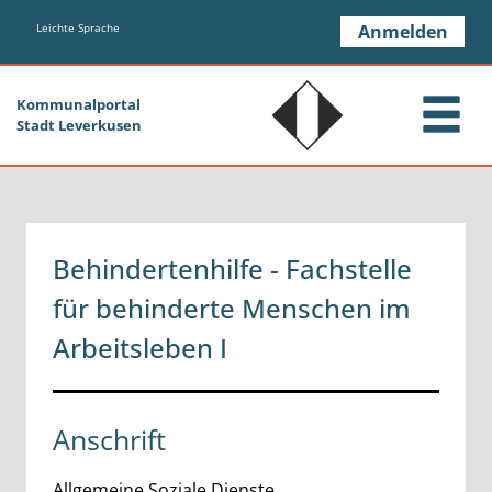
Zum Header
Zum Hauptinhalt
Zum Footer
Zum Hauptinhalt springen
Leichte Sprache
Anmelden
Kommunalportal
Stadt Leverkusen
Behindertenhilfe - Fachstelle
für behinderte Menschen im
Arbeitsleben I
Anschrift
Allgemeine Soziale Dienste