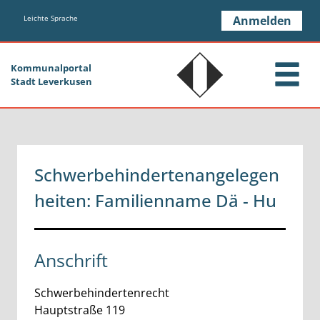
Zum Header
Zum Hauptinhalt
Zum Footer
Zum Hauptinhalt springen
Leichte Sprache
Anmelden
Kommunalportal
Stadt Leverkusen
Schwerbehindertenangelegen
heiten: Familienname Dä - Hu
Anschrift
Schwerbehindertenrecht
Hauptstraße
119