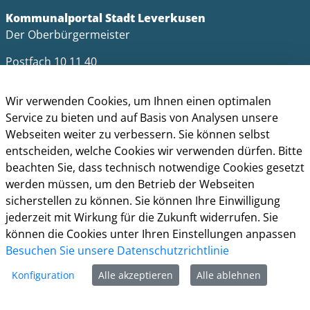
Kommunalportal Stadt Leverkusen
Der Oberbürgermeister
Postfach 10 11 40
51311 Leverkusen
Wir verwenden Cookies, um Ihnen einen optimalen
Telefon: +49 (0)214 406-0
Service zu bieten und auf Basis von Analysen unsere
Telefax: +49 (0)214 406-11004
Webseiten weiter zu verbessern. Sie können selbst
postmaster@stadt.leverkusen.de
entscheiden, welche Cookies wir verwenden dürfen. Bitte
beachten Sie, dass technisch notwendige Cookies gesetzt
Öffnungszeiten
werden müssen, um den Betrieb der Webseiten
sicherstellen zu können. Sie können Ihre Einwilligung
Die allgemeinen Servicezeiten der Verwaltung
jederzeit mit Wirkung für die Zukunft widerrufen. Sie
(telefonische Erreichbarkeit) sind:
können die Cookies unter Ihren Einstellungen anpassen
Montag bis Donnerstag: 8.30 bis 15.30 Uhr
Besuchen Sie unsere Datenschutzrichtlinie
Freitag: 8.30 Uhr bis 13.30 Uhr
Konfiguration
Alle akzeptieren
Alle ablehnen
Impressum