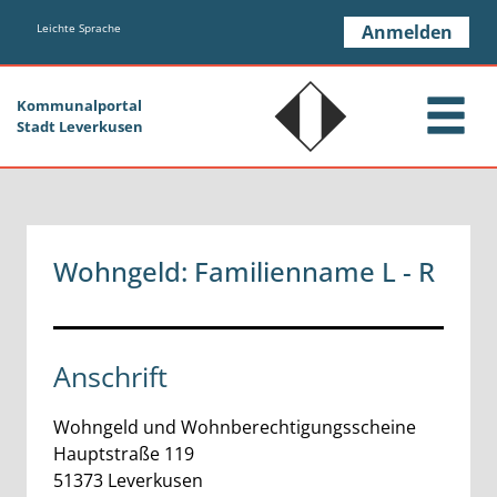
Zum Header
Zum Hauptinhalt
Zum Footer
Zum Hauptinhalt springen
Leichte Sprache
Anmelden
Kommunalportal
Stadt Leverkusen
Wohngeld: Familienname L - R
Anschrift
Wohngeld und Wohnberechtigungsscheine
Hauptstraße
119
51373
Leverkusen