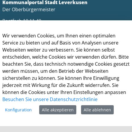
Kommunalportal Stadt Leverkusen
Der Oberbürgermeister
Postfach 10 11 40
51311 Leverkusen
Wir verwenden Cookies, um Ihnen einen optimalen
Telefon: +49 (0)214 406-0
Service zu bieten und auf Basis von Analysen unsere
Telefax: +49 (0)214 406-11004
Webseiten weiter zu verbessern. Sie können selbst
entscheiden, welche Cookies wir verwenden dürfen. Bitte
postmaster@stadt.leverkusen.de
beachten Sie, dass technisch notwendige Cookies gesetzt
Öffnungszeiten
werden müssen, um den Betrieb der Webseiten
sicherstellen zu können. Sie können Ihre Einwilligung
Die allgemeinen Servicezeiten der Verwaltung
jederzeit mit Wirkung für die Zukunft widerrufen. Sie
(telefonische Erreichbarkeit) sind:
können die Cookies unter Ihren Einstellungen anpassen
Besuchen Sie unsere Datenschutzrichtlinie
Montag bis Donnerstag: 8.30 bis 15.30 Uhr
Konfiguration
Alle akzeptieren
Alle ablehnen
Freitag: 8.30 Uhr bis 13.30 Uhr
Impressum
Datenschutz