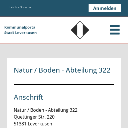
Zum Header
Zum Hauptinhalt
Zum Footer
Zum Hauptinhalt springen
Leichte Sprache
Anmelden
Kommunalportal
Stadt Leverkusen
Natur / Boden - Abteilung 322
Anschrift
Natur / Boden - Abteilung 322
Quettinger Str.
220
51381
Leverkusen