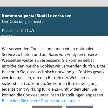
Kommunalportal Stadt Leverkusen
Der Oberbürgermeister
Postfach 10 11 40
51311 Leverkusen
Telefon: +49 (0)214 406-0
Wir verwenden Cookies, um Ihnen einen optimalen
Telefax: +49 (0)214 406-11004
Service zu bieten und auf Basis von Analysen unsere
Webseiten weiter zu verbessern. Sie können selbst
postmaster@stadt.leverkusen.de
entscheiden, welche Cookies wir verwenden dürfen. Bitte
Öffnungszeiten
beachten Sie, dass technisch notwendige Cookies gesetzt
werden müssen, um den Betrieb der Webseiten
Die allgemeinen Servicezeiten der Verwaltung
sicherstellen zu können. Sie können Ihre Einwilligung
(telefonische Erreichbarkeit) sind:
jederzeit mit Wirkung für die Zukunft widerrufen. Sie
können die Cookies unter Ihren Einstellungen anpassen
Montag bis Donnerstag: 8.30 bis 15.30 Uhr
Besuchen Sie unsere Datenschutzrichtlinie
Freitag: 8.30 Uhr bis 13.30 Uhr