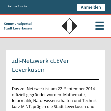
Zum Header
Zum Hauptinhalt
Zum Footer
Zum Hauptinhalt springen
Leichte Sprache
Anmelden
Kommunalportal
Stadt Leverkusen
zdi-Netzwerk cLEVer
Leverkusen
Beschreibung
Das zdi-Netzwerk ist am 22. September 2014
offiziell gegründet worden. Mathematik,
Informatik, Naturwissenschaften und Technik,
kurz MINT, prägen die Stadt Leverkusen und