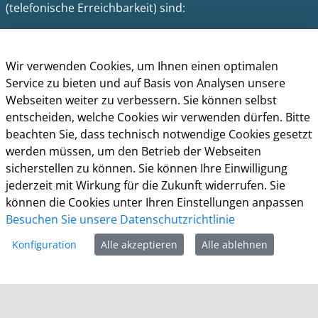
(telefonische Erreichbarkeit) sind:
Montag bis Donnerstag: 8.30 bis 15.30 Uhr
Freitag: 8.30 Uhr bis 13.30 Uhr
Wir verwenden Cookies, um Ihnen einen optimalen
Service zu bieten und auf Basis von Analysen unsere
Impressum
Webseiten weiter zu verbessern. Sie können selbst
Datenschutz
entscheiden, welche Cookies wir verwenden dürfen. Bitte
Cookie-Richtlinie
beachten Sie, dass technisch notwendige Cookies gesetzt
Barrierefreiheit
werden müssen, um den Betrieb der Webseiten
Kontakt
sicherstellen zu können. Sie können Ihre Einwilligung
jederzeit mit Wirkung für die Zukunft widerrufen. Sie
Homepage der Stadt Leverkusen
können die Cookies unter Ihren Einstellungen anpassen
Besuchen Sie unsere Datenschutzrichtlinie
Konfiguration
Alle akzeptieren
Alle ablehnen