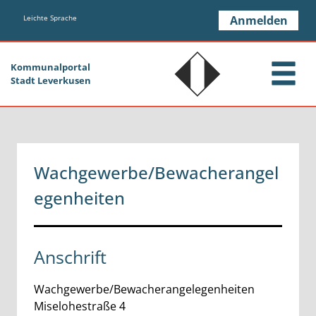
Zum Header
Zum Hauptinhalt
Zum Footer
Zum Hauptinhalt springen
Leichte Sprache
Anmelden
Kommunalportal
Stadt Leverkusen
Wachgewerbe/Bewacherangel
egenheiten
Anschrift
Wachgewerbe/Bewacherangelegenheiten
Miselohestraße
4