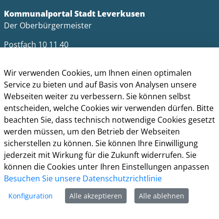
Kommunalportal Stadt Leverkusen
Der Oberbürgermeister
Postfach 10 11 40
51311 Leverkusen
Wir verwenden Cookies, um Ihnen einen optimalen
Telefon: +49 (0)214 406-0
Service zu bieten und auf Basis von Analysen unsere
Telefax: +49 (0)214 406-11004
Webseiten weiter zu verbessern. Sie können selbst
postmaster@stadt.leverkusen.de
entscheiden, welche Cookies wir verwenden dürfen. Bitte
beachten Sie, dass technisch notwendige Cookies gesetzt
Öffnungszeiten
werden müssen, um den Betrieb der Webseiten
sicherstellen zu können. Sie können Ihre Einwilligung
Die allgemeinen Servicezeiten der Verwaltung
jederzeit mit Wirkung für die Zukunft widerrufen. Sie
(telefonische Erreichbarkeit) sind:
können die Cookies unter Ihren Einstellungen anpassen
Montag bis Donnerstag: 8.30 bis 15.30 Uhr
Besuchen Sie unsere Datenschutzrichtlinie
Freitag: 8.30 Uhr bis 13.30 Uhr
Konfiguration
Alle akzeptieren
Alle ablehnen
Impressum