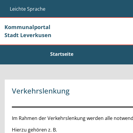
Zum Header
Zum Hauptinhalt
Zum Footer
Zum Hauptinhalt springen
Leichte Sprache
Kommunalportal
Stadt Leverkusen
Startseite
Verkehrslenkung
Beschreibung
Im Rahmen der Verkehrslenkung werden alle notwend
Hierzu gehören z. B.