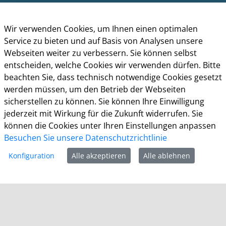
Postfach 10 11 40
51311 Leverkusen
Wir verwenden Cookies, um Ihnen einen optimalen
Service zu bieten und auf Basis von Analysen unsere
Telefon: +49 (0)214 406-0
Webseiten weiter zu verbessern. Sie können selbst
Telefax: +49 (0)214 406-11004
entscheiden, welche Cookies wir verwenden dürfen. Bitte
postmaster@stadt.leverkusen.de
beachten Sie, dass technisch notwendige Cookies gesetzt
werden müssen, um den Betrieb der Webseiten
Öffnungszeiten
sicherstellen zu können. Sie können Ihre Einwilligung
jederzeit mit Wirkung für die Zukunft widerrufen. Sie
Die allgemeinen Servicezeiten der Verwaltung
können die Cookies unter Ihren Einstellungen anpassen
(telefonische Erreichbarkeit) sind:
Besuchen Sie unsere Datenschutzrichtlinie
Montag bis Donnerstag: 8.30 bis 15.30 Uhr
Konfiguration
Alle akzeptieren
Alle ablehnen
Freitag: 8.30 Uhr bis 13.30 Uhr
Impressum
Datenschutz
Cookie-Richtlinie
Barrierefreiheit