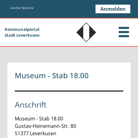
Zum Header
Zum Hauptinhalt
Zum Footer
Zum Hauptinhalt springen
Leichte Sprache
Anmelden
Kommunalportal
Stadt Leverkusen
Museum - Stab 18.00
Anschrift
Museum - Stab 18.00
Gustav-Heinemann-Str.
80
51377
Leverkusen