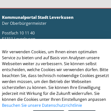
Kommunalportal Stadt Leverkusen
Der Oberbürgermeister
Postfach 10 11 40
51311 Leverkusen
Telefon: +49 (0)214 406-0
Wir verwenden Cookies, um Ihnen einen optimalen
Telefax: +49 (0)214 406-11004
Service zu bieten und auf Basis von Analysen unsere
Webseiten weiter zu verbessern. Sie können selbst
postmaster@stadt.leverkusen.de
entscheiden, welche Cookies wir verwenden dürfen. Bitte
Öffnungszeiten
beachten Sie, dass technisch notwendige Cookies gesetzt
werden müssen, um den Betrieb der Webseiten
Die allgemeinen Servicezeiten der Verwaltung
sicherstellen zu können. Sie können Ihre Einwilligung
(telefonische Erreichbarkeit) sind:
jederzeit mit Wirkung für die Zukunft widerrufen. Sie
Montag bis Donnerstag: 8.30 bis 15.30 Uhr
können die Cookies unter Ihren Einstellungen anpassen
Besuchen Sie unsere Datenschutzrichtlinie
Freitag: 8.30 Uhr bis 13.30 Uhr