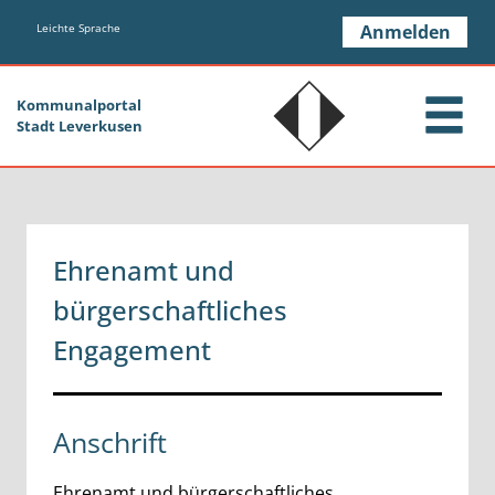
Zum Header
Zum Hauptinhalt
Zum Footer
Zum Hauptinhalt springen
Leichte Sprache
Anmelden
Kommunalportal
Stadt Leverkusen
Ehrenamt und
bürgerschaftliches
Engagement
Anschrift
Ehrenamt und bürgerschaftliches