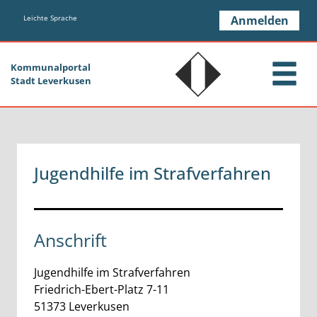
Zum Header
Zum Hauptinhalt
Zum Footer
Zum Hauptinhalt springen
Leichte Sprache
Anmelden
Kommunalportal
Stadt Leverkusen
Jugendhilfe im Strafverfahren
Anschrift
Jugendhilfe im Strafverfahren
Friedrich-Ebert-Platz
7-11
51373
Leverkusen