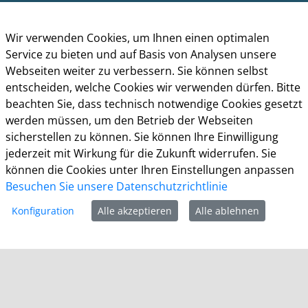
Montag bis Donnerstag: 8.30 bis 15.30 Uhr
Wir verwenden Cookies, um Ihnen einen optimalen
Freitag: 8.30 Uhr bis 13.30 Uhr
Service zu bieten und auf Basis von Analysen unsere
Impressum
Webseiten weiter zu verbessern. Sie können selbst
Datenschutz
entscheiden, welche Cookies wir verwenden dürfen. Bitte
Cookie-Richtlinie
beachten Sie, dass technisch notwendige Cookies gesetzt
Barrierefreiheit
werden müssen, um den Betrieb der Webseiten
Kontakt
sicherstellen zu können. Sie können Ihre Einwilligung
jederzeit mit Wirkung für die Zukunft widerrufen. Sie
Homepage der Stadt Leverkusen
können die Cookies unter Ihren Einstellungen anpassen
Besuchen Sie unsere Datenschutzrichtlinie
Konfiguration
Alle akzeptieren
Alle ablehnen