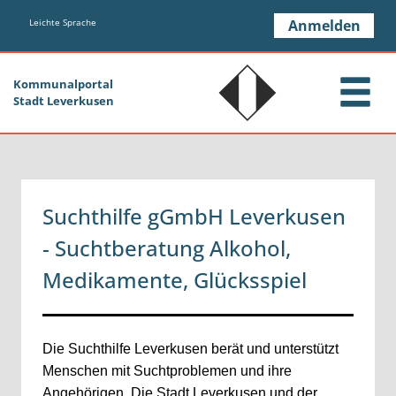
Zum Header
Zum Hauptinhalt
Zum Footer
Zum Hauptinhalt springen
Leichte Sprache
Anmelden
Kommunalportal
Stadt Leverkusen
Suchthilfe gGmbH Leverkusen
- Suchtberatung Alkohol,
Medikamente, Glücksspiel
Beschreibung
Die Suchthilfe Leverkusen berät und unterstützt
Menschen mit Suchtproblemen und ihre
Angehörigen.
Die Stadt Leverkusen und der