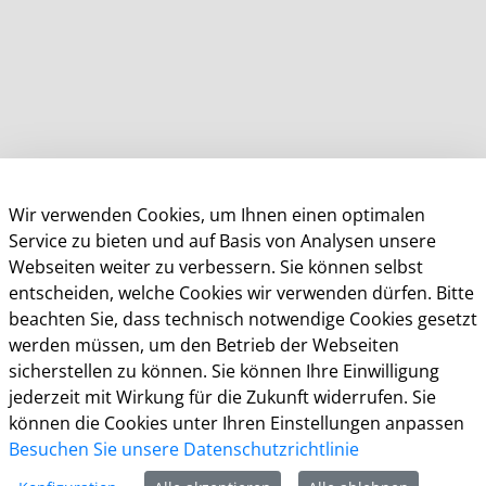
Kommunalportal Stadt Leverkusen
Wir verwenden Cookies, um Ihnen einen optimalen
Der Oberbürgermeister
Service zu bieten und auf Basis von Analysen unsere
Webseiten weiter zu verbessern. Sie können selbst
Postfach 10 11 40
entscheiden, welche Cookies wir verwenden dürfen. Bitte
51311 Leverkusen
beachten Sie, dass technisch notwendige Cookies gesetzt
werden müssen, um den Betrieb der Webseiten
Telefon: +49 (0)214 406-0
sicherstellen zu können. Sie können Ihre Einwilligung
Telefax: +49 (0)214 406-11004
jederzeit mit Wirkung für die Zukunft widerrufen. Sie
postmaster@stadt.leverkusen.de
können die Cookies unter Ihren Einstellungen anpassen
Besuchen Sie unsere Datenschutzrichtlinie
Öffnungszeiten