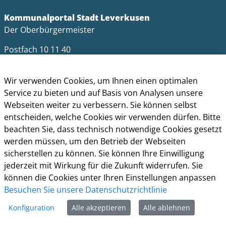
Kommunalportal Stadt Leverkusen
Der Oberbürgermeister
Postfach 10 11 40
51311 Leverkusen
Wir verwenden Cookies, um Ihnen einen optimalen
Telefon: +49 (0)214 406-0
Service zu bieten und auf Basis von Analysen unsere
Telefax: +49 (0)214 406-11004
Webseiten weiter zu verbessern. Sie können selbst
postmaster@stadt.leverkusen.de
entscheiden, welche Cookies wir verwenden dürfen. Bitte
beachten Sie, dass technisch notwendige Cookies gesetzt
Öffnungszeiten
werden müssen, um den Betrieb der Webseiten
Die allgemeinen Servicezeiten der Verwaltung
sicherstellen zu können. Sie können Ihre Einwilligung
(telefonische Erreichbarkeit) sind:
jederzeit mit Wirkung für die Zukunft widerrufen. Sie
können die Cookies unter Ihren Einstellungen anpassen
Montag bis Donnerstag: 8.30 bis 15.30 Uhr
Besuchen Sie unsere Datenschutzrichtlinie
Freitag: 8.30 Uhr bis 13.30 Uhr
Konfiguration
Alle akzeptieren
Alle ablehnen
Impressum