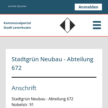
Zum Header
Zum Hauptinhalt
Zum Footer
Zum Hauptinhalt springen
Leichte Sprache
Anmelden
Kommunalportal
Stadt Leverkusen
Stadtgrün Neubau - Abteilung
672
Anschrift
Stadtgrün Neubau - Abteilung 672
Nobelstr.
91