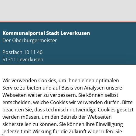
Kommunalportal Stadt Leverkusen
Der Oberbürgermeister
Postfach 10 11 40
51311 Leverkusen
Telefon: +49 (0)214 406-0
Telefax: +49 (0)214 406-11004
Wir verwenden Cookies, um Ihnen einen optimalen
Service zu bieten und auf Basis von Analysen unsere
postmaster@stadt.leverkusen.de
Webseiten weiter zu verbessern. Sie können selbst
Öffnungszeiten
entscheiden, welche Cookies wir verwenden dürfen. Bitte
beachten Sie, dass technisch notwendige Cookies gesetzt
Die allgemeinen Servicezeiten der Verwaltung
werden müssen, um den Betrieb der Webseiten
(telefonische Erreichbarkeit) sind:
sicherstellen zu können. Sie können Ihre Einwilligung
jederzeit mit Wirkung für die Zukunft widerrufen. Sie
Montag bis Donnerstag: 8.30 bis 15.30 Uhr