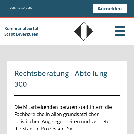
Zum Header
Zum Hauptinhalt
Zum Footer
Zum Hauptinhalt springen
Leichte Sprache
Anmelden
Kommunalportal
Stadt Leverkusen
Rechtsberatung - Abteilung
300
Beschreibung
Die Mitarbeitenden beraten stadtintern die
Fachbereiche in allen grundsätzlichen
juristischen Angelegenheiten und vertreten
die Stadt in Prozessen. Sie