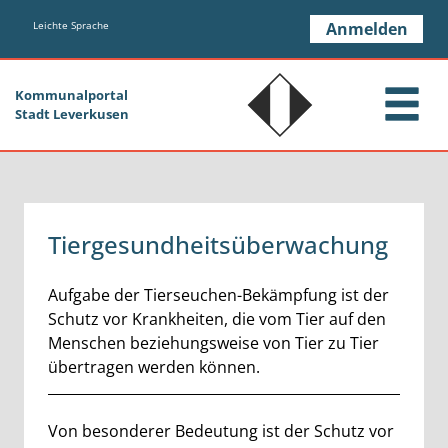
Zum Header
Zum Hauptinhalt
Zum Footer
Zum Hauptinhalt springen
Leichte Sprache
Anmelden
Kommunalportal
Stadt Leverkusen
Tiergesundheitsüberwachung
Kurzbeschreibung
Aufgabe der Tierseuchen-Bekämpfung ist der
Schutz vor Krankheiten, die vom Tier auf den
Menschen beziehungsweise von Tier zu Tier
übertragen werden können.
Beschreibung
Von besonderer Bedeutung ist der Schutz vor