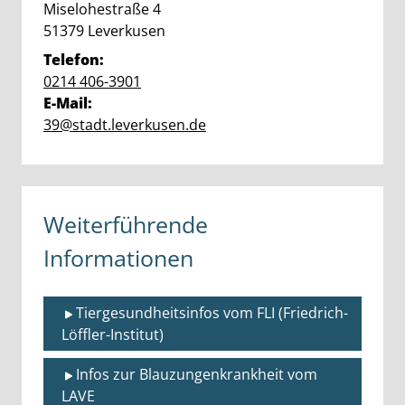
Straße:
Hausnummer:
Miselohestraße
4
PLZ:
Ort:
51379
Leverkusen
Telefon:
0214 406-3901
E-Mail:
39@stadt.leverkusen.de
Weiterführende
Informationen
Tiergesundheitsinfos vom FLI (Friedrich-
Löffler-Institut)
Infos zur Blauzungenkrankheit vom 
LAVE