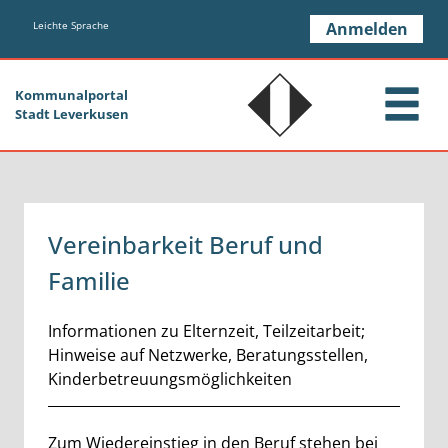
Zum Header
Zum Hauptinhalt
Zum Footer
Zum Hauptinhalt springen
Leichte Sprache
Anmelden
Kommunalportal
Stadt Leverkusen
Vereinbarkeit Beruf und
Familie
Kurzbeschreibung
Informationen zu Elternzeit, Teilzeitarbeit;
Hinweise auf Netzwerke, Beratungsstellen,
Kinderbetreuungsmöglichkeiten
Zum Wiedereinstieg in den Beruf stehen bei