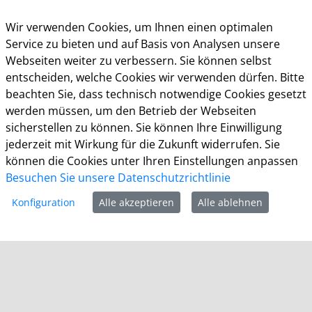
Postfach 10 11 40
51311 Leverkusen
Wir verwenden Cookies, um Ihnen einen optimalen
Service zu bieten und auf Basis von Analysen unsere
Telefon: +49 (0)214 406-0
Webseiten weiter zu verbessern. Sie können selbst
Telefax: +49 (0)214 406-11004
entscheiden, welche Cookies wir verwenden dürfen. Bitte
beachten Sie, dass technisch notwendige Cookies gesetzt
postmaster@stadt.leverkusen.de
werden müssen, um den Betrieb der Webseiten
Öffnungszeiten
sicherstellen zu können. Sie können Ihre Einwilligung
jederzeit mit Wirkung für die Zukunft widerrufen. Sie
Die allgemeinen Servicezeiten der Verwaltung
können die Cookies unter Ihren Einstellungen anpassen
(telefonische Erreichbarkeit) sind:
Besuchen Sie unsere Datenschutzrichtlinie
Montag bis Donnerstag: 8.30 bis 15.30 Uhr
Konfiguration
Alle akzeptieren
Alle ablehnen
Freitag: 8.30 Uhr bis 13.30 Uhr
Impressum
Datenschutz
Cookie-Richtlinie
Barrierefreiheit