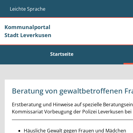
Zum Header
Zum Hauptinhalt
Zum Footer
Zum Hauptinhalt springen
Leichte Sprache
Kommunalportal
Stadt Leverkusen
Startseite
Beratung von gewaltbetroffenen 
Kurzbeschreibung
Erstberatung und Hinweise auf spezielle Beratungseinr
Kommissariat Vorbeugung der Polizei Leverkusen bei
Beschreibung
Häusliche Gewalt gegen Frauen und Mädchen