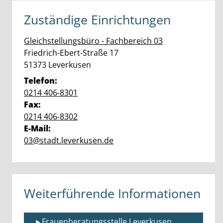
Zuständige Einrichtungen
Gleichstellungsbüro - Fachbereich 03
Straße:
Hausnummer:
Friedrich-Ebert-Straße
17
PLZ:
Ort:
51373
Leverkusen
Telefon:
0214 406-8301
Fax:
0214 406-8302
E-Mail:
03@stadt.leverkusen.de
Weiterführende Informationen
Frauenberatungsstelle Leverkusen