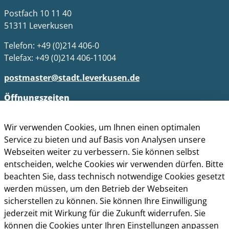
Postfach 10 11 40
51311 Leverkusen
Telefon: +49 (0)214 406-0
Telefax: +49 (0)214 406-11004
postmaster@stadt.leverkusen.de
Öffnungszeiten
Die allgemeinen Servicezeiten der Verwaltung
Wir verwenden Cookies, um Ihnen einen optimalen
(telefonische Erreichbarkeit) sind:
Service zu bieten und auf Basis von Analysen unsere
Montag bis Donnerstag: 8.30 bis 15.30 Uhr
Webseiten weiter zu verbessern. Sie können selbst
entscheiden, welche Cookies wir verwenden dürfen. Bitte
Freitag: 8.30 Uhr bis 13.30 Uhr
beachten Sie, dass technisch notwendige Cookies gesetzt
werden müssen, um den Betrieb der Webseiten
Impressum
sicherstellen zu können. Sie können Ihre Einwilligung
Datenschutz
jederzeit mit Wirkung für die Zukunft widerrufen. Sie
Cookie-Richtlinie
können die Cookies unter Ihren Einstellungen anpassen
Barrierefreiheit