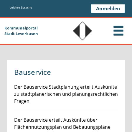
Zum Header
Zum Hauptinhalt
Zum Footer
Zum Hauptinhalt springen
Leichte Sprache
Anmelden
Kommunalportal
Stadt Leverkusen
Bauservice
Kurzbeschreibung
Der Bauservice Stadtplanung erteilt Auskünfte
zu stadtplanerischen und planungsrechtlichen
Fragen.
Beschreibung
Der Bauservice erteilt Auskünfte über
Flächennutzungsplan und Bebauungspläne