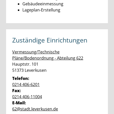
Gebäudeeinmessung
Lageplan-Erstellung
Zuständige Einrichtungen
Vermessung/Technische
Pläne/Bodenordnung - Abteilung 622
Straße:
Hausnummer:
Hauptstr.
101
PLZ:
Ort:
51373
Leverkusen
Telefon:
0214 406-6201
Fax:
0214 406-11004
E-Mail:
62@stadt.leverkusen.de