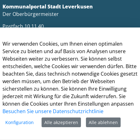
Kommunalportal Stadt Leverkusen
Der Oberbürgermeister
Postfach 10 11 40
51311 Leverkusen
Wir verwenden Cookies, um Ihnen einen optimalen
Telefon: +49 (0)214 406-0
Service zu bieten und auf Basis von Analysen unsere
Telefax: +49 (0)214 406-11004
Webseiten weiter zu verbessern. Sie können selbst
postmaster@stadt.leverkusen.de
entscheiden, welche Cookies wir verwenden dürfen. Bitte
beachten Sie, dass technisch notwendige Cookies gesetzt
Öffnungszeiten
werden müssen, um den Betrieb der Webseiten
sicherstellen zu können. Sie können Ihre Einwilligung
Die allgemeinen Servicezeiten der Verwaltung
jederzeit mit Wirkung für die Zukunft widerrufen. Sie
(telefonische Erreichbarkeit) sind:
können die Cookies unter Ihren Einstellungen anpassen
Montag bis Donnerstag: 8.30 bis 15.30 Uhr
Besuchen Sie unsere Datenschutzrichtlinie
Freitag: 8.30 Uhr bis 13.30 Uhr
Konfiguration
Alle akzeptieren
Alle ablehnen
Impressum