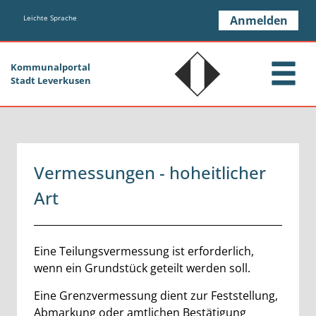
Zum Header
Zum Hauptinhalt
Zum Footer
Zum Hauptinhalt springen
Leichte Sprache
Anmelden
Kommunalportal
Stadt Leverkusen
Vermessungen - hoheitlicher
Art
Beschreibung
Eine Teilungsvermessung ist erforderlich,
wenn ein Grundstück geteilt werden soll.
Eine Grenzvermessung dient zur Feststellung,
Abmarkung oder amtlichen Bestätigung