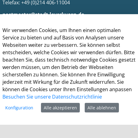
Telefax: +49 (0)214 406-11004
postmaster@stadt.leverkusen.de
Öffnungszeiten
Wir verwenden Cookies, um Ihnen einen optimalen
Service zu bieten und auf Basis von Analysen unsere
Die allgemeinen Servicezeiten der Verwaltung
Webseiten weiter zu verbessern. Sie können selbst
(telefonische Erreichbarkeit) sind:
entscheiden, welche Cookies wir verwenden dürfen. Bitte
Montag bis Donnerstag: 8.30 bis 15.30 Uhr
beachten Sie, dass technisch notwendige Cookies gesetzt
werden müssen, um den Betrieb der Webseiten
Freitag: 8.30 Uhr bis 13.30 Uhr
sicherstellen zu können. Sie können Ihre Einwilligung
Impressum
jederzeit mit Wirkung für die Zukunft widerrufen. Sie
Datenschutz
können die Cookies unter Ihren Einstellungen anpassen
Cookie-Richtlinie
Besuchen Sie unsere Datenschutzrichtlinie
Barrierefreiheit
Konfiguration
Alle akzeptieren
Alle ablehnen
Kontakt
Homepage der Stadt Leverkusen