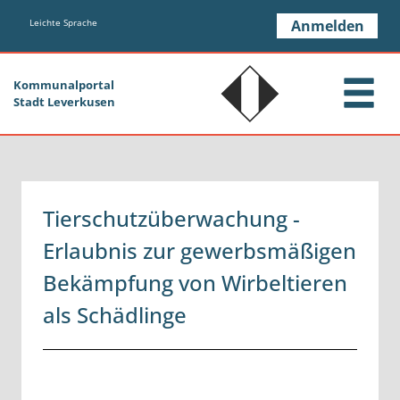
Zum Header
Zum Hauptinhalt
Zum Footer
Zum Hauptinhalt springen
Leichte Sprache
Anmelden
Kommunalportal
Stadt Leverkusen
Tierschutzüberwachung -
Erlaubnis zur gewerbsmäßigen
Bekämpfung von Wirbeltieren
als Schädlinge