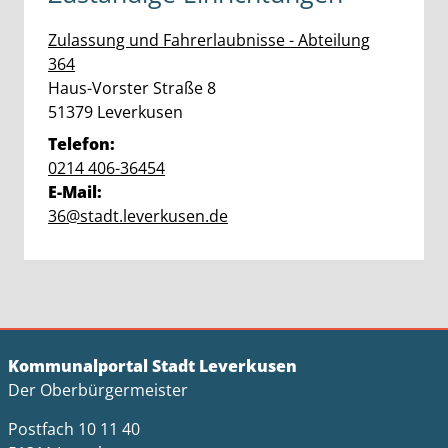
Zulassung und Fahrerlaubnisse - Abteilung
364
Straße:
Hausnummer:
Haus-Vorster Straße
8
PLZ:
Ort:
51379
Leverkusen
Telefon:
0214 406-36454
E-Mail:
36@stadt.leverkusen.de
Kommunalportal Stadt Leverkusen
Der Oberbürgermeister
Postfach 10 11 40