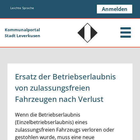
Zum Header
Zum Hauptinhalt
Zum Footer
Zum Hauptinhalt springen
Leichte Sprache
Anmelden
Kommunalportal
Stadt Leverkusen
Ersatz der Betriebserlaubnis
von zulassungsfreien
Fahrzeugen nach Verlust
Kurzbeschreibung
Wenn die Betriebserlaubnis
(Einzelbetriebserlaubnis) eines
zulassungsfreien Fahrzeugs verloren oder
gestohlen wurde, muss eine neue