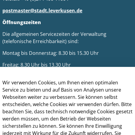
postmaster@stadt.leverkusen.de
Öffnungszeiten
Die allgemeinen Servicezeiten der Verwaltung
(telefonische Erreichbarkeit) sind:
Montag bis Donnerstag: 8.30 bis 15.30 Uhr
Freitag: 8.30 Uhr bis 13.30 Uhr
Impressum
Wir verwenden Cookies, um Ihnen einen optimalen
Datenschutz
Service zu bieten und auf Basis von Analysen unsere
Cookie-Richtlinie
Webseiten weiter zu verbessern. Sie können selbst
Barrierefreiheit
entscheiden, welche Cookies wir verwenden dürfen. Bitte
Kontakt
beachten Sie, dass technisch notwendige Cookies gesetzt
Homepage der Stadt Leverkusen
werden müssen, um den Betrieb der Webseiten
sicherstellen zu können. Sie können Ihre Einwilligung
jederzeit mit Wirkung für die Zukunft widerrufen. Sie