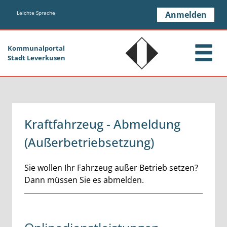
Zum Header
Zum Hauptinhalt
Zum Footer
Zum Hauptinhalt springen
Leichte Sprache
Anmelden
Kommunalportal
Stadt Leverkusen
Kraftfahrzeug - Abmeldung
(Außerbetriebsetzung)
Kurzbeschreibung
Sie wollen Ihr Fahrzeug außer Betrieb setzen?
Dann müssen Sie es abmelden.