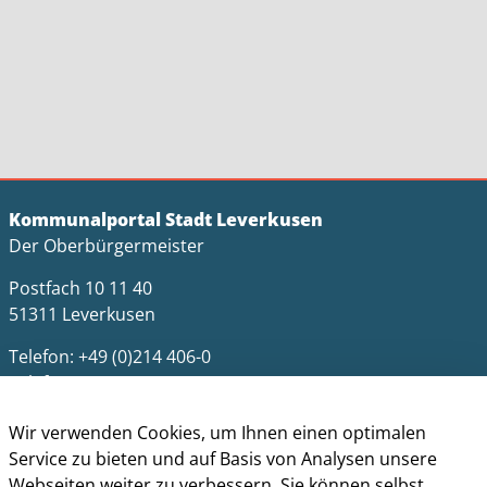
Kommunalportal Stadt Leverkusen
Der Oberbürgermeister
Postfach 10 11 40
51311 Leverkusen
Telefon: +49 (0)214 406-0
Telefax: +49 (0)214 406-11004
postmaster@stadt.leverkusen.de
Wir verwenden Cookies, um Ihnen einen optimalen
Service zu bieten und auf Basis von Analysen unsere
Öffnungszeiten
Webseiten weiter zu verbessern. Sie können selbst