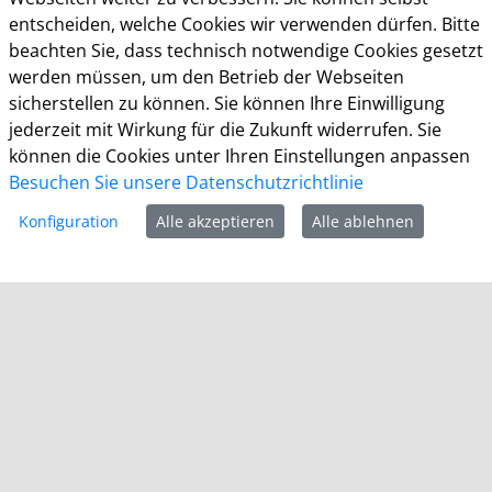
Die allgemeinen Servicezeiten der Verwaltung
entscheiden, welche Cookies wir verwenden dürfen. Bitte
(telefonische Erreichbarkeit) sind:
beachten Sie, dass technisch notwendige Cookies gesetzt
werden müssen, um den Betrieb der Webseiten
Montag bis Donnerstag: 8.30 bis 15.30 Uhr
sicherstellen zu können. Sie können Ihre Einwilligung
jederzeit mit Wirkung für die Zukunft widerrufen. Sie
Freitag: 8.30 Uhr bis 13.30 Uhr
können die Cookies unter Ihren Einstellungen anpassen
Impressum
Besuchen Sie unsere Datenschutzrichtlinie
Datenschutz
Konfiguration
Alle akzeptieren
Alle ablehnen
Cookie-Richtlinie
Barrierefreiheit
Kontakt
Homepage der Stadt Leverkusen