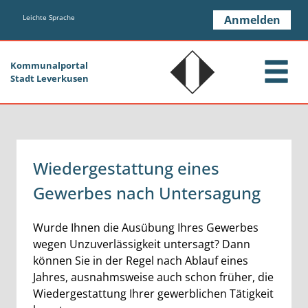
Zum Header
Zum Hauptinhalt
Zum Footer
Zum Hauptinhalt springen
Leichte Sprache
Anmelden
Kommunalportal
Stadt Leverkusen
Wiedergestattung eines
Gewerbes nach Untersagung
Kurzbeschreibung
Wurde Ihnen die Ausübung Ihres Gewerbes
wegen Unzuverlässigkeit untersagt? Dann
können Sie in der Regel nach Ablauf eines
Jahres, ausnahmsweise auch schon früher, die
Wiedergestattung Ihrer gewerblichen Tätigkeit