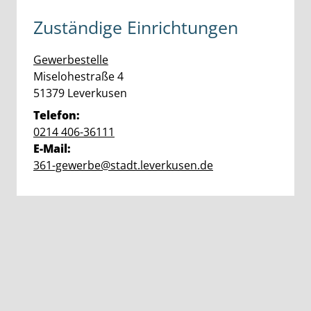
Zuständige Einrichtungen
Gewerbestelle
Straße:
Hausnummer:
Miselohestraße
4
PLZ:
Ort:
51379
Leverkusen
Telefon:
0214 406-36111
E-Mail:
361-gewerbe@stadt.leverkusen.de